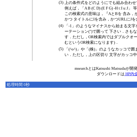
(3)
上の条件式をどのようにでも組み合わせ
例えば，「A B (C D) (E F G) -H t:
この検索式の意味は，『AとBを 含み，
かつ タイトルにIを含み，かつURLにJ
(4)
「-1」のようなマイナスから始まる文字を
ーテーション(")で囲って 下さい．さも
す．ただし，OR検索内ではダブルクオーテー
むというOR検索になります)．
(5)
「(^o^)」や「(株)」のようなカッコ
い．ただし，上の区切り 文字がカッコ
msearchとはKatsushi Ma
ダウンロードは
HP内全
処理時間 0秒