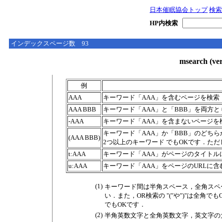
日本催眠協会トップ
検索
HP内検索
インデックスページ数 93
msearch (
例
AAA
キーワード「AAA」を含むページを検索
AAA BBB
キーワード「AAA」と「BBB」を両方と
-AAA
キーワード「AAA」を含まないページを
キーワード「AAA」か「BBB」のどちらか
(AAA BBB)
2つ以上のキーワード でもOKです．た
t:AAA
キーワード「AAA」がページのタイトルに
u:AAA
キーワード「AAA」をページのURLに含む
(1)
キーワード間は半角スペース，全角スペ
い．また，OR検索の "("や")"は全角
でもOKです．
(2)
半角英数文字と全角英数文字，英文字の